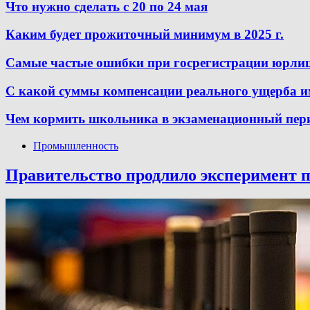
Что нужно сделать с 20 по 24 мая
Каким будет прожиточный минимум в 2025 г.
Самые частые ошибки при госрегистрации юрли
С какой суммы компенсации реального ущерба 
Чем кормить школьника в экзаменационный пер
Промышленность
Правительство продлило эксперимент п