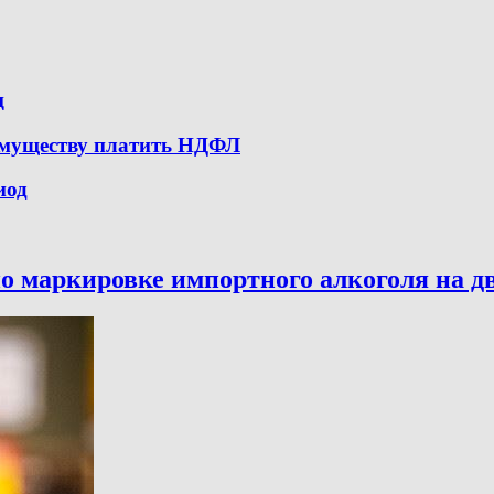
ц
имуществу платить НДФЛ
иод
о маркировке импортного алкоголя на дв