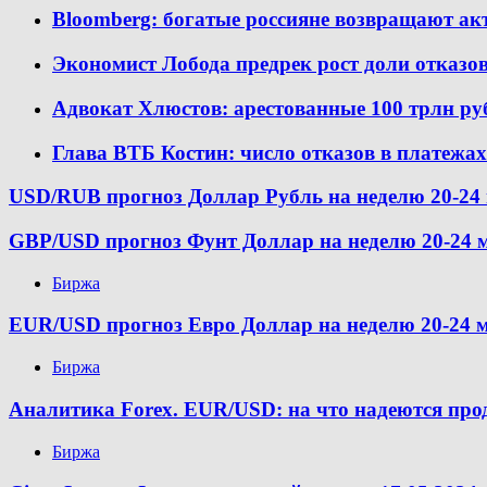
Bloomberg: богатые россияне возвращают ак
Экономист Лобода предрек рост доли отказов
Адвокат Хлюстов: арестованные 100 трлн ру
Глава ВТБ Костин: число отказов в платежа
USD/RUB прогноз Доллар Рубль на неделю 20-24 
GBP/USD прогноз Фунт Доллар на неделю 20-24 
Биржа
EUR/USD прогноз Евро Доллар на неделю 20-24 м
Биржа
Аналитика Forex. EUR/USD: на что надеются пр
Биржа