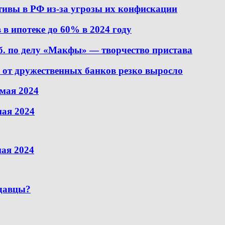
тивы в РФ из-за угрозы их конфискации
 в ипотеке до 60% в 2024 году
б. по делу «Макфы» — творчество пристава
х от дружественных банков резко выросло
мая 2024
мая 2024
ая 2024
одавцы?