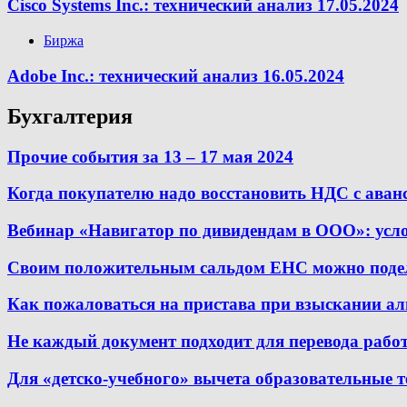
Cisco Systems Inc.: технический анализ 17.05.2024
Биржа
Adobe Inc.: технический анализ 16.05.2024
Бухгалтерия
Прочие события за 13 – 17 мая 2024
Когда покупателю надо восстановить НДС с аван
Вебинар «Навигатор по дивидендам в ООО»: усл
Своим положительным сальдом ЕНС можно подел
Как пожаловаться на пристава при взыскании а
Не каждый документ подходит для перевода рабо
Для «детско-учебного» вычета образовательные т