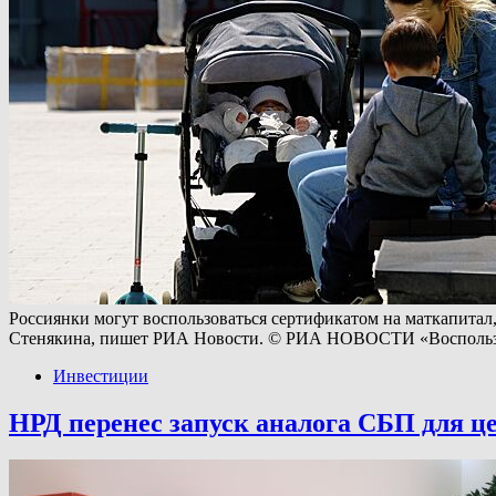
Россиянки могут воспользоваться сертификатом на маткапитал,
Стенякина, пишет РИА Новости. © РИА НОВОСТИ «Воспользова
Инвестиции
НРД перенес запуск аналога СБП для це