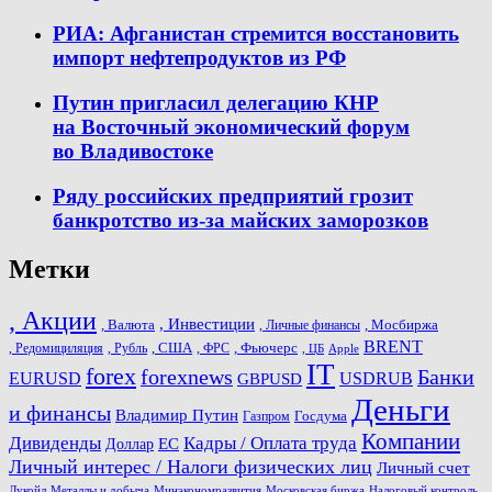
РИА: Афганистан стремится восстановить
импорт нефтепродуктов из РФ
Путин пригласил делегацию КНР
на Восточный экономический форум
во Владивостоке
Ряду российских предприятий грозит
банкротство из-за майских заморозков
Метки
, Акции
, Инвестиции
, Валюта
, Мосбиржа
, Личные финансы
BRENT
, США
, Фьючерс
, Редомициляция
, Рубль
, ФРС
, ЦБ
Apple
IT
forex
forexnews
Банки
USDRUB
EURUSD
GBPUSD
Деньги
и финансы
Владимир Путин
Госдума
Газпром
Компании
Дивиденды
Кадры / Оплата труда
ЕС
Доллар
Личный интерес / Налоги физических лиц
Личный счет
Лукойл
Металлы и добыча
Минэкономразвития
Московская биржа
Налоговый контроль