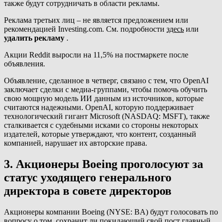
также будут сотрудничать в области рекламы.
Реклама третьих лиц – не является предложением или
рекомендацией Investing.com. См. подробности
здесь
или
удалить рекламу
.
Акции Reddit выросли на 11,5% на постмаркете после
объявления.
Объявление, сделанное в четверг, связано с тем, что OpenAI
заключает сделки с медиа-группами, чтобы помочь обучить
свою мощную модель ИИ данным из источников, которые
считаются надежными. OpenAI, которую поддерживает
технологический гигант Microsoft (NASDAQ: MSFT), также
сталкивается с судебными исками со стороны некоторых
издателей, которые утверждают, что контент, созданный
компанией, нарушает их авторские права.
3. Акционеры Boeing проголосуют за
статус уходящего генерального
директора в совете директоров
Акционеры компании Boeing (NYSE: BA) будут голосовать по
вопросу о том, сохранит ли покидающий свой пост главный