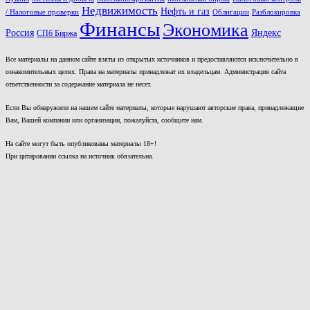
Недвижимость
Нефть и газ
/ Налоговые проверки
Облигации
Разблокировка
Финансы
Экономика
Россия
Яндекс
СПб Биржа
Все материалы на данном сайте взяты из открытых источников и предоставляются исключительно в
ознакомительных целях. Права на материалы принадлежат их владельцам. Администрация сайта
ответственности за содержание материала не несет.
Если Вы обнаружили на нашем сайте материалы, которые нарушают авторские права, принадлежащие
Вам, Вашей компании или организации, пожалуйста, сообщите нам.
На сайте могут быть опубликованы материалы 18+!
При цитировании ссылка на источник обязательна.