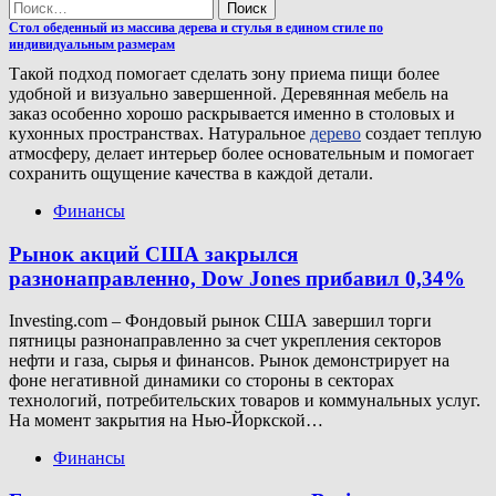
Найти:
Стол обеденный из массива дерева и стулья в едином стиле по
индивидуальным размерам
Такой подход помогает сделать зону приема пищи более
удобной и визуально завершенной. Деревянная мебель на
заказ особенно хорошо раскрывается именно в столовых и
кухонных пространствах. Натуральное
дерево
создает теплую
атмосферу, делает интерьер более основательным и помогает
сохранить ощущение качества в каждой детали.
Финансы
Рынок акций США закрылся
разнонаправленно, Dow Jones прибавил 0,34%
Investing.com – Фондовый рынок США завершил торги
пятницы разнонаправленно за счет укрепления секторов
нефти и газа, сырья и финансов. Рынок демонстрирует на
фоне негативной динамики со стороны в секторах
технологий, потребительских товаров и коммунальных услуг.
На момент закрытия на Нью-Йоркской…
Финансы