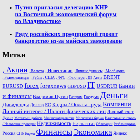
Путин пригласил делегацию КНР
на Восточный экономический форум
во Владивостоке
Ряду российских предприятий грозит
банкротство из-за майских заморозков
Метки
, Акции
, Инвестиции
, Валюта
, Мосбиржа
, Личные финансы
BRENT
, США
, Фьючерс
, Редомициляция
, Рубль
, ФРС
, ЦБ
Apple
IT
forex
forexnews
Банки
USDRUB
EURUSD
GBPUSD
Деньги
и финансы
Владимир Путин
Госдума
Газпром
Компании
Дивиденды
Кадры / Оплата труда
ЕС
Доллар
Личный интерес / Налоги физических лиц
Личный счет
Лукойл
Металлы и добыча
Минэкономразвития
Московская биржа
Налоговый контроль
Недвижимость
Нефть и газ
/ Налоговые проверки
Облигации
Разблокировка
Финансы
Экономика
Россия
Яндекс
СПб Биржа