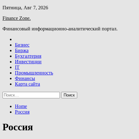
Skip
Пятница, Авг 7, 2026
to
Finance Zone.
content
Финансовый информационно-аналитический портал.
Бизнес
Биржа
Бухгалтерия
Инвестиции
IT
Промышленность
Финансы
Карта сайта
Найти:
Home
Россия
Россия