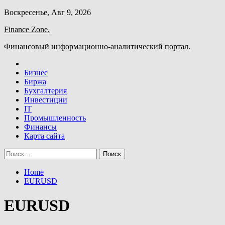
Skip
Воскресенье, Авг 9, 2026
to
Finance Zone.
content
Финансовый информационно-аналитический портал.
Бизнес
Биржа
Бухгалтерия
Инвестиции
IT
Промышленность
Финансы
Карта сайта
Найти:
Home
EURUSD
EURUSD