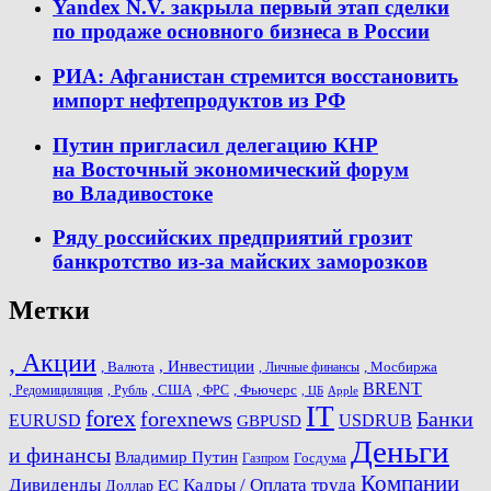
Yandex N.V. закрыла первый этап сделки
по продаже основного бизнеса в России
РИА: Афганистан стремится восстановить
импорт нефтепродуктов из РФ
Путин пригласил делегацию КНР
на Восточный экономический форум
во Владивостоке
Ряду российских предприятий грозит
банкротство из-за майских заморозков
Метки
, Акции
, Инвестиции
, Валюта
, Мосбиржа
, Личные финансы
BRENT
, США
, Фьючерс
, Редомициляция
, Рубль
, ФРС
, ЦБ
Apple
IT
forex
forexnews
Банки
USDRUB
EURUSD
GBPUSD
Деньги
и финансы
Владимир Путин
Госдума
Газпром
Компании
Дивиденды
Кадры / Оплата труда
ЕС
Доллар