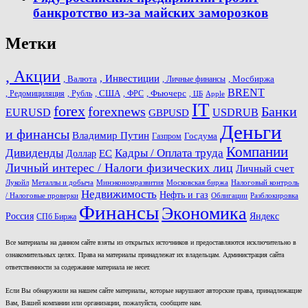
банкротство из-за майских заморозков
Метки
, Акции
, Инвестиции
, Валюта
, Мосбиржа
, Личные финансы
BRENT
, США
, Фьючерс
, Редомициляция
, Рубль
, ФРС
, ЦБ
Apple
IT
forex
forexnews
Банки
USDRUB
EURUSD
GBPUSD
Деньги
и финансы
Владимир Путин
Госдума
Газпром
Компании
Дивиденды
Кадры / Оплата труда
ЕС
Доллар
Личный интерес / Налоги физических лиц
Личный счет
Лукойл
Металлы и добыча
Минэкономразвития
Московская биржа
Налоговый контроль
Недвижимость
Нефть и газ
/ Налоговые проверки
Облигации
Разблокировка
Финансы
Экономика
Россия
Яндекс
СПб Биржа
Все материалы на данном сайте взяты из открытых источников и предоставляются исключительно в
ознакомительных целях. Права на материалы принадлежат их владельцам. Администрация сайта
ответственности за содержание материала не несет.
Если Вы обнаружили на нашем сайте материалы, которые нарушают авторские права, принадлежащие
Вам, Вашей компании или организации, пожалуйста, сообщите нам.