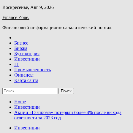
Skip
Воскресенье, Авг 9, 2026
to
Finance Zone.
content
Финансовый информационно-аналитический портал.
Бизнес
Биржа
Бухгалтерия
Инвестиции
IT
Промышленность
Финансы
Карта сайта
Найти:
Home
Инвестиции
Акции «Газпрома» потеряли более 4% после выхода
отчетности за 2023 год
Инвестиции