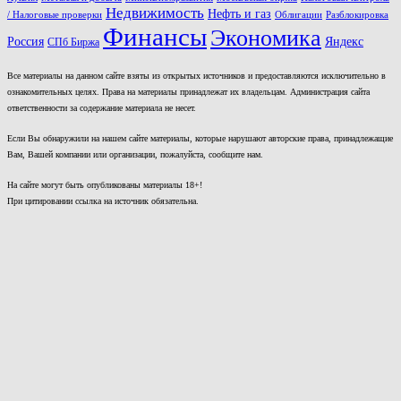
Недвижимость
Нефть и газ
/ Налоговые проверки
Облигации
Разблокировка
Финансы
Экономика
Россия
Яндекс
СПб Биржа
Все материалы на данном сайте взяты из открытых источников и предоставляются исключительно в
ознакомительных целях. Права на материалы принадлежат их владельцам. Администрация сайта
ответственности за содержание материала не несет.
Если Вы обнаружили на нашем сайте материалы, которые нарушают авторские права, принадлежащие
Вам, Вашей компании или организации, пожалуйста, сообщите нам.
На сайте могут быть опубликованы материалы 18+!
При цитировании ссылка на источник обязательна.