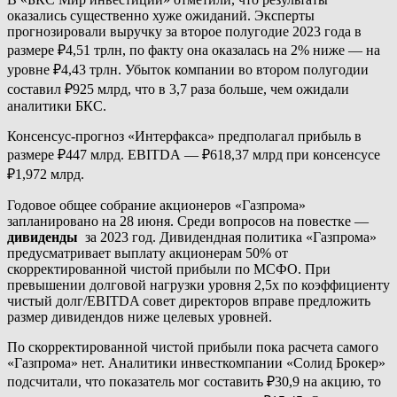
оказались существенно хуже ожиданий. Эксперты
прогнозировали выручку за второе полугодие 2023 года в
размере ₽4,51 трлн, по факту она оказалась на 2% ниже — на
уровне ₽4,43 трлн. Убыток компании во втором полугодии
составил ₽925 млрд, что в 3,7 раза больше, чем ожидали
аналитики БКС.
Консенсус-прогноз «Интерфакса» предполагал прибыль в
размере ₽447 млрд. EBITDA — ₽618,37 млрд при консенсусе
₽1,972 млрд.
Годовое общее собрание акционеров «Газпрома»
запланировано на 28 июня. Среди вопросов на повестке —
дивиденды
за 2023 год. Дивидендная политика «Газпрома»
предусматривает выплату акционерам 50% от
скорректированной чистой прибыли по МСФО. При
превышении долговой нагрузки уровня 2,5х по коэффициенту
чистый долг/EBITDA совет директоров вправе предложить
размер дивидендов ниже целевых уровней.
По скорректированной чистой прибыли пока расчета самого
«Газпрома» нет. Аналитики инвесткомпании «Солид Брокер»
подсчитали, что показатель мог составить ₽30,9 на акцию, то