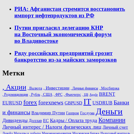
РИА: Афганистан стремится восстановить
импорт нефтепродуктов из РФ
Путин пригласил делегацию КНР
на Восточный экономический форум
во Владивостоке
Ряду российских предприятий грозит
банкротство из-за майских заморозков
Метки
, Акции
, Инвестиции
, Валюта
, Мосбиржа
, Личные финансы
BRENT
, США
, Фьючерс
, Редомициляция
, Рубль
, ФРС
, ЦБ
Apple
IT
forex
forexnews
Банки
USDRUB
EURUSD
GBPUSD
Деньги
и финансы
Владимир Путин
Госдума
Газпром
Компании
Дивиденды
Кадры / Оплата труда
ЕС
Доллар
Личный интерес / Налоги физических лиц
Личный счет
Лукойл
Металлы и добыча
Минэкономразвития
Московская биржа
Налоговый контроль