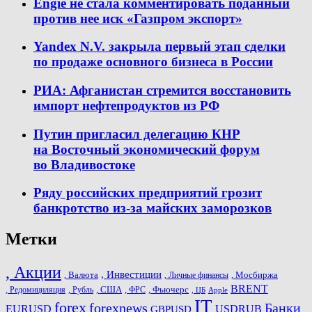
Engie не стала комментировать поданный
против нее иск «Газпром экспорт»
Yandex N.V. закрыла первый этап сделки
по продаже основного бизнеса в России
РИА: Афганистан стремится восстановить
импорт нефтепродуктов из РФ
Путин пригласил делегацию КНР
на Восточный экономический форум
во Владивостоке
Ряду российских предприятий грозит
банкротство из-за майских заморозков
Метки
, Акции
, Инвестиции
, Валюта
, Мосбиржа
, Личные финансы
BRENT
, США
, Фьючерс
, Редомициляция
, Рубль
, ФРС
, ЦБ
Apple
IT
forex
forexnews
Банки
USDRUB
EURUSD
GBPUSD