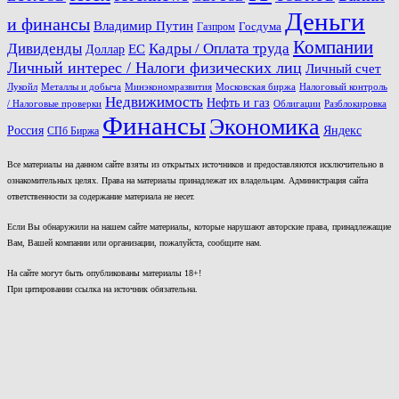
Деньги
и финансы
Владимир Путин
Госдума
Газпром
Компании
Дивиденды
Кадры / Оплата труда
ЕС
Доллар
Личный интерес / Налоги физических лиц
Личный счет
Лукойл
Металлы и добыча
Минэкономразвития
Московская биржа
Налоговый контроль
Недвижимость
Нефть и газ
/ Налоговые проверки
Облигации
Разблокировка
Финансы
Экономика
Россия
Яндекс
СПб Биржа
Все материалы на данном сайте взяты из открытых источников и предоставляются исключительно в
ознакомительных целях. Права на материалы принадлежат их владельцам. Администрация сайта
ответственности за содержание материала не несет.
Если Вы обнаружили на нашем сайте материалы, которые нарушают авторские права, принадлежащие
Вам, Вашей компании или организации, пожалуйста, сообщите нам.
На сайте могут быть опубликованы материалы 18+!
При цитировании ссылка на источник обязательна.