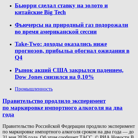
Бьюрри сделал ставку на золото и
китайские Big Tech
Фьючерсы на природный газ подорожали
во время американской сессии
Take-Two: доходы оказались ниже
прогнозов, прибыльa обогнал ожидания в
Q4
Рынок акций США закрылся падением,
Dow Jones снизился на 0,10%
Промышленность
Правительство продлило эксперимент
по маркировке импортного алкоголя на два
года
Правительство Российской Федерации продлило эксперимент
по маркировке импортного алкоголя сроком на два года — до
31 мая 2026 года. Об этом сообщает ТАСС. © РИА Новости В