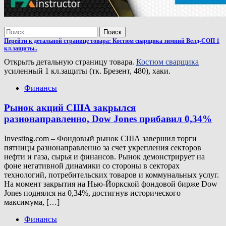
Найти:
Перейти к детальной странице товара: Костюм сварщика зимний Велд-СОП 1
кл.защиты..
Открыть детальную страницу товара.
Костюм сварщика
усиленный 1 кл.защиты (тк. Брезент, 480), хаки.
Финансы
Рынок акций США закрылся
разнонаправленно, Dow Jones прибавил 0,34%
Investing.com – Фондовый рынок США завершил торги
пятницы разнонаправленно за счет укрепления секторов
нефти и газа, сырья и финансов. Рынок демонстрирует на
фоне негативной динамики со стороны в секторах
технологий, потребительских товаров и коммунальных услуг.
На момент закрытия на Нью-Йоркской фондовой бирже Dow
Jones поднялся на 0,34%, достигнув исторического
максимума, […]
Финансы