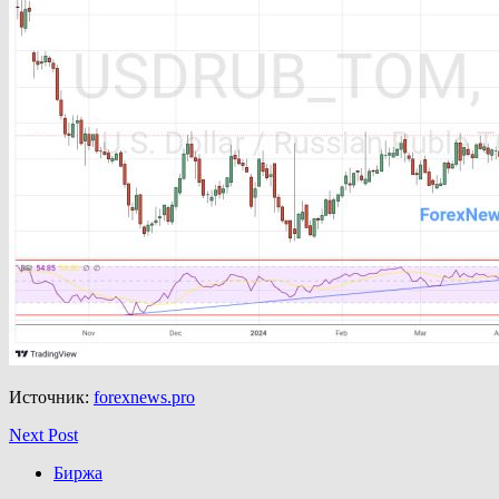
Источник:
forexnews.pro
Next Post
Биржа