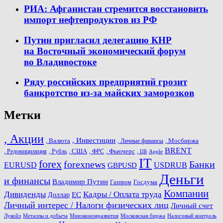
РИА: Афганистан стремится восстановить
импорт нефтепродуктов из РФ
Путин пригласил делегацию КНР
на Восточный экономический форум
во Владивостоке
Ряду российских предприятий грозит
банкротство из-за майских заморозков
Метки
, Акции
, Инвестиции
, Валюта
, Мосбиржа
, Личные финансы
BRENT
, США
, Фьючерс
, Редомициляция
, Рубль
, ФРС
, ЦБ
Apple
IT
forex
forexnews
Банки
USDRUB
EURUSD
GBPUSD
Деньги
и финансы
Владимир Путин
Госдума
Газпром
Компании
Дивиденды
Кадры / Оплата труда
ЕС
Доллар
Личный интерес / Налоги физических лиц
Личный счет
Лукойл
Металлы и добыча
Минэкономразвития
Московская биржа
Налоговый контроль