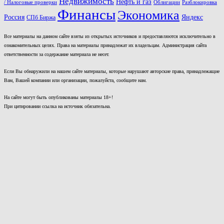
Недвижимость
Нефть и газ
/ Налоговые проверки
Облигации
Разблокировка
Финансы
Экономика
Россия
Яндекс
СПб Биржа
Все материалы на данном сайте взяты из открытых источников и предоставляются исключительно в
ознакомительных целях. Права на материалы принадлежат их владельцам. Администрация сайта
ответственности за содержание материала не несет.
Если Вы обнаружили на нашем сайте материалы, которые нарушают авторские права, принадлежащие
Вам, Вашей компании или организации, пожалуйста, сообщите нам.
На сайте могут быть опубликованы материалы 18+!
При цитировании ссылка на источник обязательна.