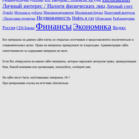
Личный интерес / Налоги физических лиц
Личный счет
Лукойл
Металлы и добыча
Минэкономразвития
Московская биржа
Налоговый контроль
Недвижимость
Нефть и газ
/ Налоговые проверки
Облигации
Разблокировка
Финансы
Экономика
Россия
Яндекс
СПб Биржа
Все материалы на данном сайте взяты из открытых источников и предоставляются исключительно в
ознакомительных целях. Права на материалы принадлежат их владельцам. Администрация сайта
ответственности за содержание материала не несет.
Если Вы обнаружили на нашем сайте материалы, которые нарушают авторские права, принадлежащие
Вам, Вашей компании или организации, пожалуйста, сообщите нам.
На сайте могут быть опубликованы материалы 18+!
При цитировании ссылка на источник обязательна.