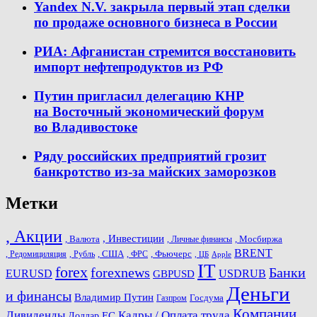
Yandex N.V. закрыла первый этап сделки
по продаже основного бизнеса в России
РИА: Афганистан стремится восстановить
импорт нефтепродуктов из РФ
Путин пригласил делегацию КНР
на Восточный экономический форум
во Владивостоке
Ряду российских предприятий грозит
банкротство из-за майских заморозков
Метки
, Акции
, Инвестиции
, Валюта
, Мосбиржа
, Личные финансы
BRENT
, США
, Фьючерс
, Редомициляция
, Рубль
, ФРС
, ЦБ
Apple
IT
forex
forexnews
Банки
USDRUB
EURUSD
GBPUSD
Деньги
и финансы
Владимир Путин
Госдума
Газпром
Компании
Дивиденды
Кадры / Оплата труда
ЕС
Доллар